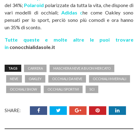
del 34%;
Polaroid
polarizzate da tutta la vita, che dispone di
vari modelli di occhiali;
Adidas
c
he come Oakley sono
pensati per lo sport, perciò sono più comodi e ora hanno
un 35% di sconto.
Tutte queste e molte altre le puoi trovare
in
conocchialidasole.it
TAGS
CARRERA
MASCHERA NEVE A BUON MERCATO
NEVE
OAKLEY
OCCHIALI DA NEVE
OCCHIALI INVERNALI
OCCHIALI SNOW
OCCHIALI SPORTIVI
SCI
SHARE: