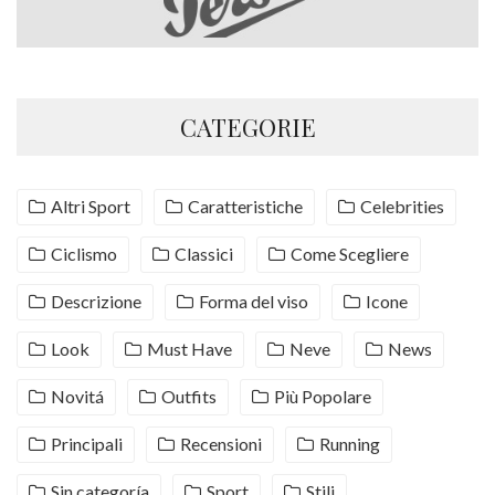
CATEGORIE
Altri Sport
Caratteristiche
Celebrities
Ciclismo
Classici
Come Scegliere
Descrizione
Forma del viso
Icone
Look
Must Have
Neve
News
Novitá
Outfits
Più Popolare
Principali
Recensioni
Running
Sin categoría
Sport
Stili