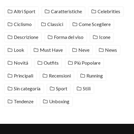
Altri Sport
Caratteristiche
Celebrities
Ciclismo
Classici
Come Scegliere
Descrizione
Forma del viso
Icone
Look
Must Have
Neve
News
Novitá
Outfits
Più Popolare
Principali
Recensioni
Running
Sin categoría
Sport
Stili
Tendenze
Unboxing