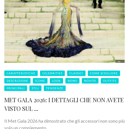
CARATTERISTICHE
CELEBRITIES
CLASSICI
COME SCEGLIERE
DESCRIZIONE
ICONE
LOOK
NEWS
NOVITÁ
OUTFITS
PRINCIPALI
STILI
TENDENZE
MET GALA 2026: I DETTAGLI CHE NON AVETE
VISTO SUL ...
Il Met Gala 2026 ha dimostrato che gli accessori non sono più
solo un complemento, ...