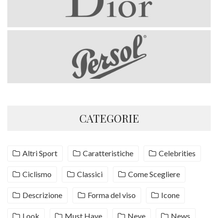
CATEGORIE
Altri Sport
Caratteristiche
Celebrities
Ciclismo
Classici
Come Scegliere
Descrizione
Forma del viso
Icone
Look
Must Have
Neve
News