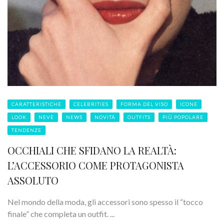
CARATTERISTICHE
CELEBRITIES
FORMA DEL VISO
ICONE
LOOK
NEVE
NEWS
NOVITÁ
OUTFITS
PIÙ POPOLARE
TENDENZE
OCCHIALI CHE SFIDANO LA REALTÀ:
L’ACCESSORIO COME PROTAGONISTA
ASSOLUTO
Nel mondo della moda, gli accessori sono spesso il “tocco
finale” che completa un outfit. ...