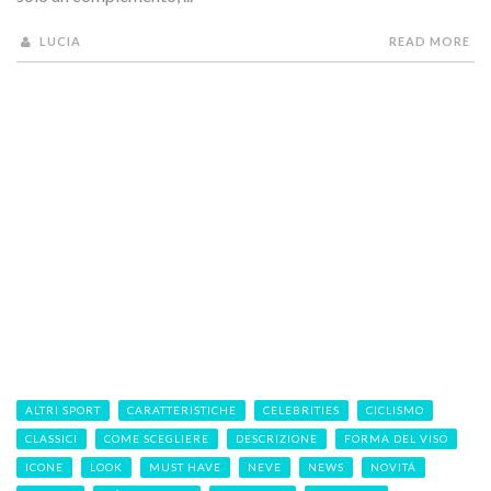
LUCIA
READ MORE
ALTRI SPORT
CARATTERISTICHE
CELEBRITIES
CICLISMO
CLASSICI
COME SCEGLIERE
DESCRIZIONE
FORMA DEL VISO
ICONE
LOOK
MUST HAVE
NEVE
NEWS
NOVITÁ