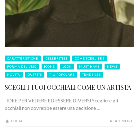
CARATTERISTICHE
CELEBRITIES
COME SCEGLIERE
FORMA DEL VISO
ICONE
LOOK
MUST HAVE
NEWS
NOVITÁ
OUTFITS
PIÙ POPOLARE
TENDENZE
SCEGLI I TUOI OCCHIALI COME UN ARTISTA
IDEE PER VEDERE ED ESSERE DIVERSI Scegliere gli
occhiali non dovrebbe essere una decisione ...
LUCIA
READ MORE