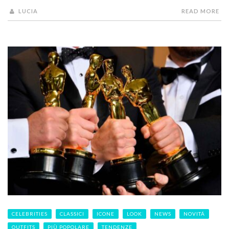
LUCIA
READ MORE
CELEBRITIES
CLASSICI
ICONE
LOOK
NEWS
NOVITÁ
OUTFITS
PIÙ POPOLARE
TENDENZE