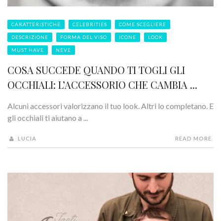
CARATTERISTICHE
CELEBRITIES
COME SCEGLIERE
DESCRIZIONE
FORMA DEL VISO
ICONE
LOOK
MUST HAVE
NEVE
COSA SUCCEDE QUANDO TI TOGLI GLI
OCCHIALI: L’ACCESSORIO CHE CAMBIA ...
Alcuni accessori valorizzano il tuo look. Altri lo completano. E
gli occhiali ti aiutano a ...
LUCIA
READ MORE