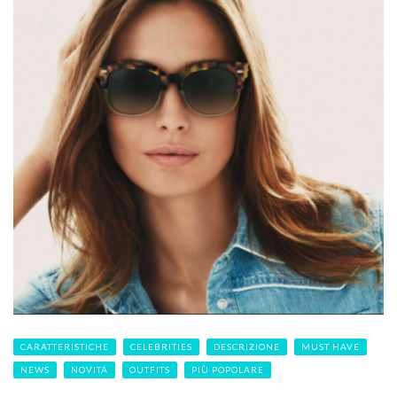
CARATTERISTICHE
CELEBRITIES
DESCRIZIONE
MUST HAVE
NEWS
NOVITÁ
OUTFITS
PIÙ POPOLARE