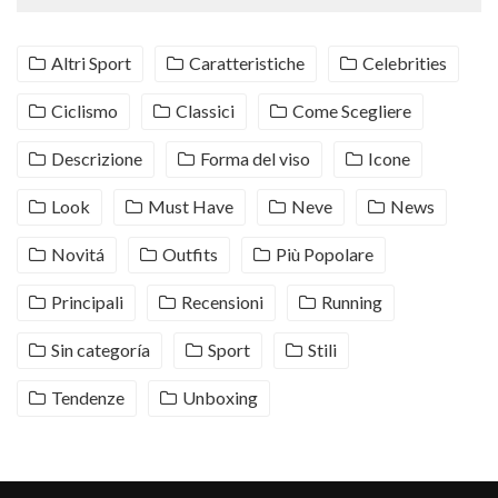
Altri Sport
Caratteristiche
Celebrities
Ciclismo
Classici
Come Scegliere
Descrizione
Forma del viso
Icone
Look
Must Have
Neve
News
Novitá
Outfits
Più Popolare
Principali
Recensioni
Running
Sin categoría
Sport
Stili
Tendenze
Unboxing