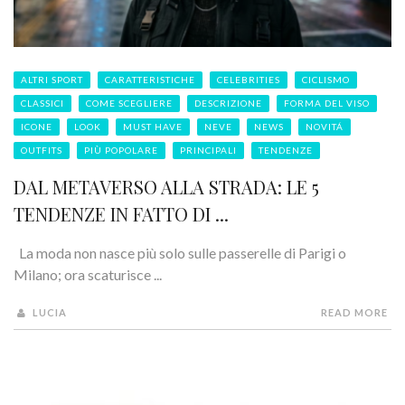
ALTRI SPORT
CARATTERISTICHE
CELEBRITIES
CICLISMO
CLASSICI
COME SCEGLIERE
DESCRIZIONE
FORMA DEL VISO
ICONE
LOOK
MUST HAVE
NEVE
NEWS
NOVITÁ
OUTFITS
PIÙ POPOLARE
PRINCIPALI
TENDENZE
DAL METAVERSO ALLA STRADA: LE 5
TENDENZE IN FATTO DI ...
La moda non nasce più solo sulle passerelle di Parigi o
Milano; ora scaturisce ...
LUCIA
READ MORE