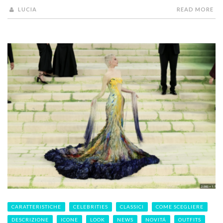
LUCIA
READ MORE
CARATTERISTICHE
CELEBRITIES
CLASSICI
COME SCEGLIERE
DESCRIZIONE
ICONE
LOOK
NEWS
NOVITÁ
OUTFITS