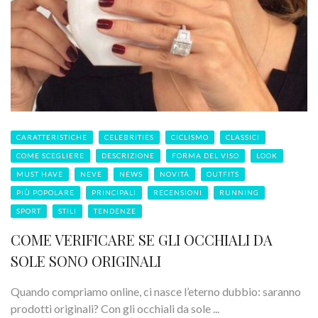
CARATTERISTICHE
CELEBRITIES
CICLISMO
CLASSICI
COME SCEGLIERE
DESCRIZIONE
FORMA DEL VISO
LOOK
MUST HAVE
NEVE
NEWS
NOVITÁ
OUTFITS
PIÙ POPOLARE
PRINCIPALI
RECENSIONI
RUNNING
SPORT
STILI
TENDENZE
COME VERIFICARE SE GLI OCCHIALI DA
SOLE SONO ORIGINALI
Quando compriamo online, ci nasce l’eterno dubbio: saranno
prodotti originali? Con gli occhiali da sole ...