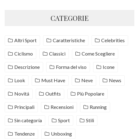
CATEGORIE
Altri Sport
Caratteristiche
Celebrities
Ciclismo
Classici
Come Scegliere
Descrizione
Forma del viso
Icone
Look
Must Have
Neve
News
Novitá
Outfits
Più Popolare
Principali
Recensioni
Running
Sin categoría
Sport
Stili
Tendenze
Unboxing