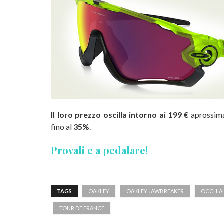
Il loro prezzo oscilla intorno ai 199 €
aprossima
fino al
35%
.
Provali e a pedalare!
TAGS
OAKLEY
OAKLEY JAWBREAKER
OCCHIAL
TOUR DE FRANCE