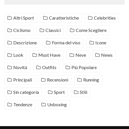
Altri Sport
Caratteristiche
Celebrities
Ciclismo
Classici
Come Scegliere
Descrizione
Forma del viso
Icone
Look
Must Have
Neve
News
Novitá
Outfits
Più Popolare
Principali
Recensioni
Running
Sin categoría
Sport
Stili
Tendenze
Unboxing