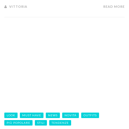
VITTORIA
READ MORE
LOOK
MUST HAVE
NEWS
NOVITÁ
OUTFITS
PIÙ POPOLARE
STILI
TENDENZE