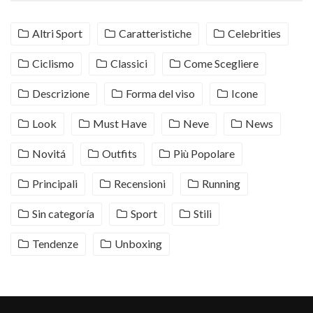
Altri Sport
Caratteristiche
Celebrities
Ciclismo
Classici
Come Scegliere
Descrizione
Forma del viso
Icone
Look
Must Have
Neve
News
Novitá
Outfits
Più Popolare
Principali
Recensioni
Running
Sin categoría
Sport
Stili
Tendenze
Unboxing