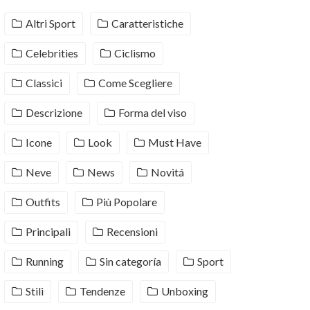
Altri Sport
Caratteristiche
Celebrities
Ciclismo
Classici
Come Scegliere
Descrizione
Forma del viso
Icone
Look
Must Have
Neve
News
Novitá
Outfits
Più Popolare
Principali
Recensioni
Running
Sin categoría
Sport
Stili
Tendenze
Unboxing