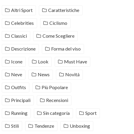
Altri Sport
Caratteristiche
Celebrities
Ciclismo
Classici
Come Scegliere
Descrizione
Forma del viso
Icone
Look
Must Have
Neve
News
Novitá
Outfits
Più Popolare
Principali
Recensioni
Running
Sin categoría
Sport
Stili
Tendenze
Unboxing