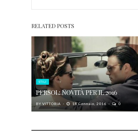
RELATED POSTS
STILI
PERSOL: NOVITÀ PER IL 2016
BY
VITTORIA
18 Gennaio, 2016
0