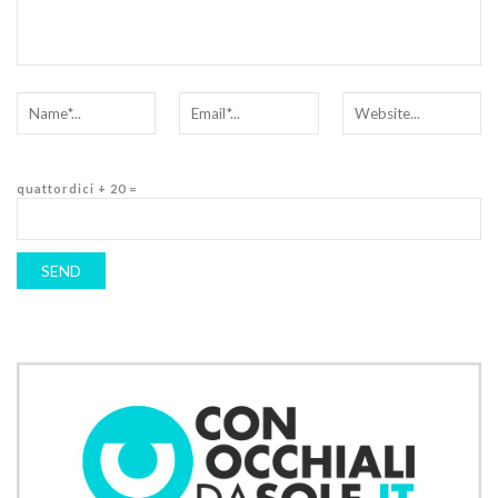
quattordici + 20 =