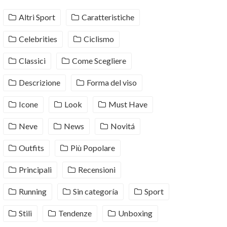
Altri Sport
Caratteristiche
Celebrities
Ciclismo
Classici
Come Scegliere
Descrizione
Forma del viso
Icone
Look
Must Have
Neve
News
Novitá
Outfits
Più Popolare
Principali
Recensioni
Running
Sin categoría
Sport
Stili
Tendenze
Unboxing