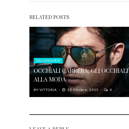
RELATED POSTS
SIN CATEGORÍA
OCCHIALI CARRERA, GLI OCCHIALI
ALLA MODA
BY
VITTORIA
23 Ottobre, 2015
0
LEAVE A REPLY