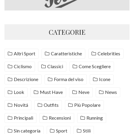
CATEGORIE
Altri Sport
Caratteristiche
Celebrities
Ciclismo
Classici
Come Scegliere
Descrizione
Forma del viso
Icone
Look
Must Have
Neve
News
Novitá
Outfits
Più Popolare
Principali
Recensioni
Running
Sin categoría
Sport
Stili