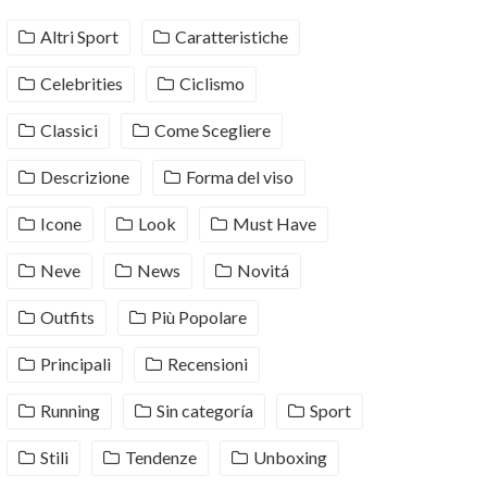
Altri Sport
Caratteristiche
Celebrities
Ciclismo
Classici
Come Scegliere
Descrizione
Forma del viso
Icone
Look
Must Have
Neve
News
Novitá
Outfits
Più Popolare
Principali
Recensioni
Running
Sin categoría
Sport
Stili
Tendenze
Unboxing