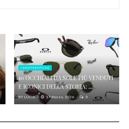
CARATTERISTICHE
10 OCCHIALI DA SOLE PIÙ VENDUTI
E ICONICI DELLA STORIA: ...
BY
LUCIA
17 Marzo, 2026
0