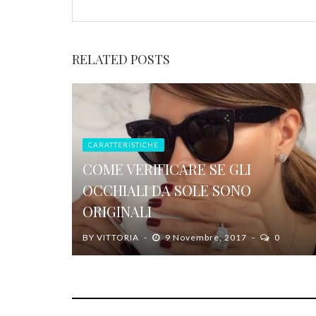
RELATED POSTS
CARATTERISTICHE
COME VERIFICARE SE GLI
OCCHIALI DA SOLE SONO
ORIGINALI
BY
VITTORIA
9 Novembre, 2017
0