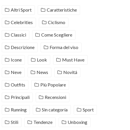
Altri Sport
Caratteristiche
Celebrities
Ciclismo
Classici
Come Scegliere
Descrizione
Forma del viso
Icone
Look
Must Have
Neve
News
Novitá
Outfits
Più Popolare
Principali
Recensioni
Running
Sin categoría
Sport
Stili
Tendenze
Unboxing