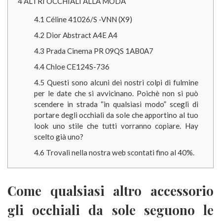
4
ALTRI OCCHIALI ALLA MODA
4.1
Céline 41026/S -VNN (X9)
4.2
Dior Abstract A4E A4
4.3
Prada Cinema PR 09QS 1AB0A7
4.4
Chloe CE124S-736
4.5
Questi sono alcuni dei nostri colpi di fulmine
per le date che si avvicinano. Poichè non si può
scendere in strada “in qualsiasi modo” scegli di
portare degli occhiali da sole che apportino al tuo
look uno stile che tutti vorranno copiare. Hay
scelto già uno?
4.6
Trovali nella nostra web scontati fino al 40%.
Come qualsiasi altro accessorio
gli occhiali da sole seguono le