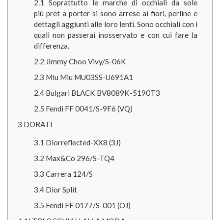
2.1
Soprattutto le marche di occhiali da sole
più pret a porter si sono arrese ai fiori, perline e
dettagli aggiunti alle loro lenti. Sono occhiali con i
quali non passerai inosservato e con cui fare la
differenza.
2.2
Jimmy Choo Vivy/S-06K
2.3
Miu Miu MU03SS-U691A1
2.4
Bulgari BLACK BV8089K-5190T3
2.5
Fendi FF 0041/S-9F6 (VQ)
3
DORATI
3.1
Diorreflected-XX8 (3J)
3.2
Max&Co 296/S-TQ4
3.3
Carrera 124/S
3.4
Dior Split
3.5
Fendi FF 0177/S-001 (OJ)