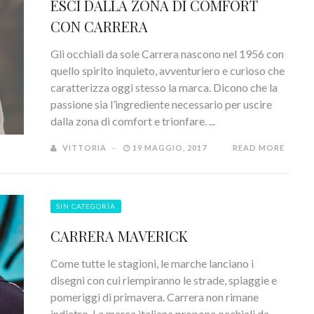
ESCI DALLA ZONA DI COMFORT
CON CARRERA
Gli occhiali da sole Carrera nascono nel 1956 con
quello spirito inquieto, avventuriero e curioso che
caratterizza oggi stesso la marca. Dicono che la
passione sia l’ingrediente necessario per uscire
dalla zona di comfort e trionfare. ...
VITTORIA
19 MAGGIO, 2017
READ MORE
SIN CATEGORÍA
CARRERA MAVERICK
Come tutte le stagioni, le marche lanciano i
disegni con cui riempiranno le strade, spiaggie e
pomeriggi di primavera. Carrera non rimane
indietro. La marca italiana propone occhiali da