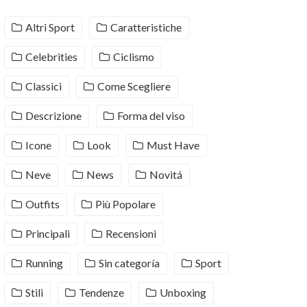
Altri Sport
Caratteristiche
Celebrities
Ciclismo
Classici
Come Scegliere
Descrizione
Forma del viso
Icone
Look
Must Have
Neve
News
Novitá
Outfits
Più Popolare
Principali
Recensioni
Running
Sin categoría
Sport
Stili
Tendenze
Unboxing