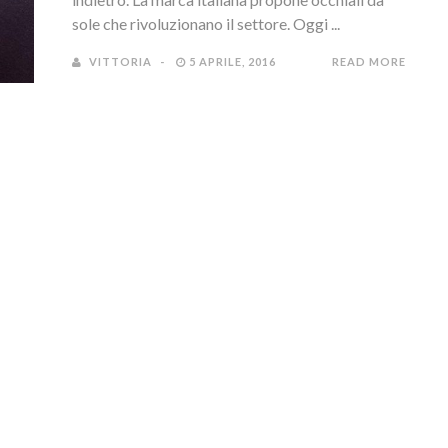
sole che rivoluzionano il settore. Oggi ...
VITTORIA
5 APRILE, 2016
READ MORE