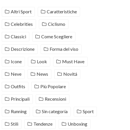
Altri Sport
Caratteristiche
Celebrities
Ciclismo
Classici
Come Scegliere
Descrizione
Forma del viso
Icone
Look
Must Have
Neve
News
Novitá
Outfits
Più Popolare
Principali
Recensioni
Running
Sin categoría
Sport
Stili
Tendenze
Unboxing