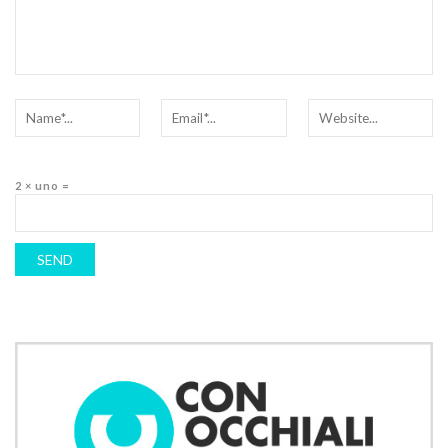
2 × uno =