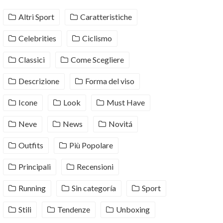
Altri Sport
Caratteristiche
Celebrities
Ciclismo
Classici
Come Scegliere
Descrizione
Forma del viso
Icone
Look
Must Have
Neve
News
Novitá
Outfits
Più Popolare
Principali
Recensioni
Running
Sin categoría
Sport
Stili
Tendenze
Unboxing