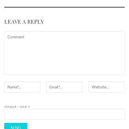
LEAVE A REPLY
cinque − uno =