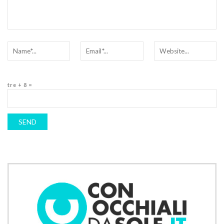
tre + 8 =