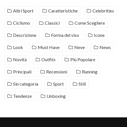
Altri Sport
Caratteristiche
Celebrities
Ciclismo
Classici
Come Scegliere
Descrizione
Forma del viso
Icone
Look
Must Have
Neve
News
Novitá
Outfits
Più Popolare
Principali
Recensioni
Running
Sin categoría
Sport
Stili
Tendenze
Unboxing