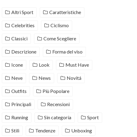
Altri Sport
Caratteristiche
Celebrities
Ciclismo
Classici
Come Scegliere
Descrizione
Forma del viso
Icone
Look
Must Have
Neve
News
Novitá
Outfits
Più Popolare
Principali
Recensioni
Running
Sin categoría
Sport
Stili
Tendenze
Unboxing