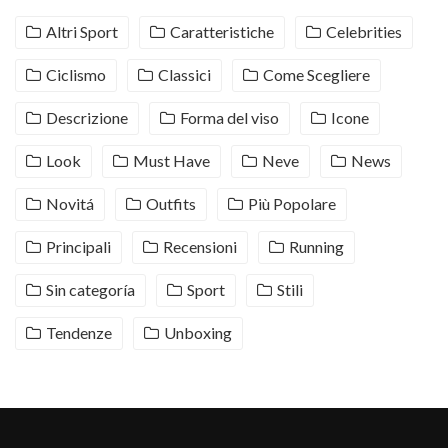
Altri Sport
Caratteristiche
Celebrities
Ciclismo
Classici
Come Scegliere
Descrizione
Forma del viso
Icone
Look
Must Have
Neve
News
Novitá
Outfits
Più Popolare
Principali
Recensioni
Running
Sin categoría
Sport
Stili
Tendenze
Unboxing