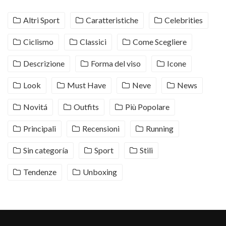
Altri Sport
Caratteristiche
Celebrities
Ciclismo
Classici
Come Scegliere
Descrizione
Forma del viso
Icone
Look
Must Have
Neve
News
Novitá
Outfits
Più Popolare
Principali
Recensioni
Running
Sin categoría
Sport
Stili
Tendenze
Unboxing