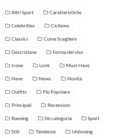
Altri Sport
Caratteristiche
Celebrities
Ciclismo
Classici
Come Scegliere
Descrizione
Forma del viso
Icone
Look
Must Have
Neve
News
Novitá
Outfits
Più Popolare
Principali
Recensioni
Running
Sin categoría
Sport
Stili
Tendenze
Unboxing