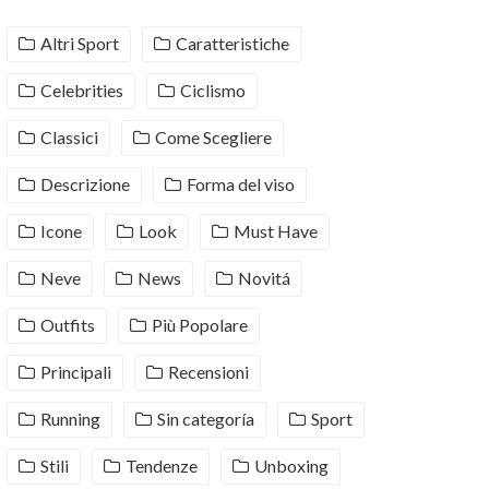
Altri Sport
Caratteristiche
Celebrities
Ciclismo
Classici
Come Scegliere
Descrizione
Forma del viso
Icone
Look
Must Have
Neve
News
Novitá
Outfits
Più Popolare
Principali
Recensioni
Running
Sin categoría
Sport
Stili
Tendenze
Unboxing