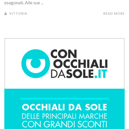
esagonali. Alle sue ...
VITTORIA
READ MORE