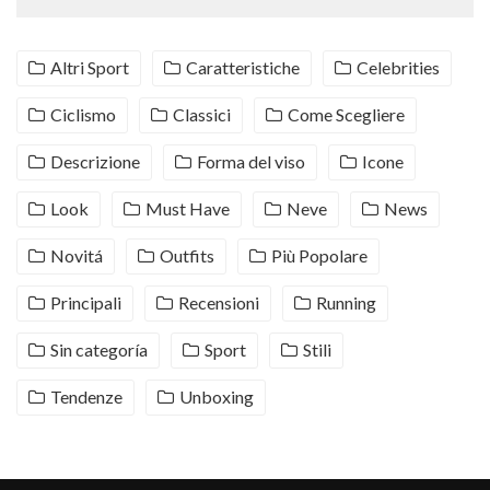
Altri Sport
Caratteristiche
Celebrities
Ciclismo
Classici
Come Scegliere
Descrizione
Forma del viso
Icone
Look
Must Have
Neve
News
Novitá
Outfits
Più Popolare
Principali
Recensioni
Running
Sin categoría
Sport
Stili
Tendenze
Unboxing