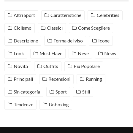
Altri Sport
Caratteristiche
Celebrities
Ciclismo
Classici
Come Scegliere
Descrizione
Forma del viso
Icone
Look
Must Have
Neve
News
Novitá
Outfits
Più Popolare
Principali
Recensioni
Running
Sin categoría
Sport
Stili
Tendenze
Unboxing